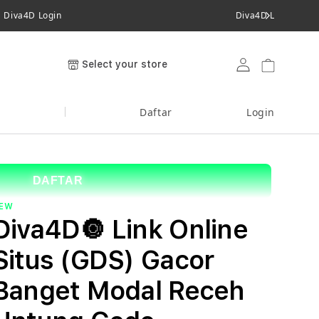
Diva4D Login
Diva4D Link Alterna
Select your store
Log in
Cart
Daftar
Login
DAFTAR
EW
Diva4D🔘 Link Online
Situs (GDS) Gacor
Banget Modal Receh