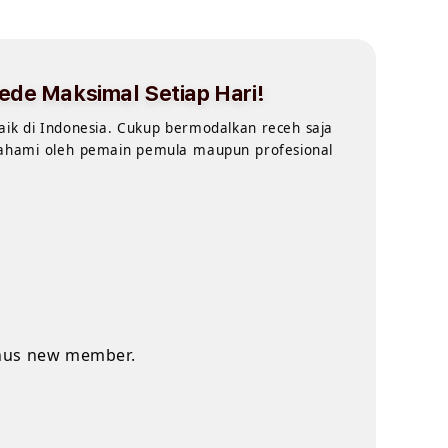
ede Maksimal Setiap Hari!
ik di Indonesia. Cukup bermodalkan receh saja
pahami oleh pemain pemula maupun profesional
onus new member.