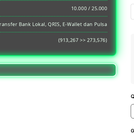
10.000 / 25.000
ransfer Bank Lokal, QRIS, E-Wallet dan Pulsa
(913,267 >> 273,576)
Q
G