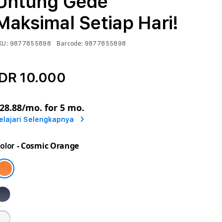
Untung Gede
Maksimal Setiap Hari!
KU:
Barcode:
9877855898
9877855898
IDR 10.000
r
28.88
/mo. for 5 mo.
elajari Selengkapnya
- Cosmic Orange
olor