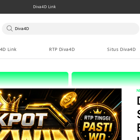
Diva4D Link
4D Link
RTP Diva4D
Situs Diva4D
N