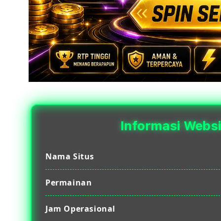
Open
of
1
/
12
media
1
in
modal
Informasi Webs
Nama Situs
Permainan
Jam Operasional