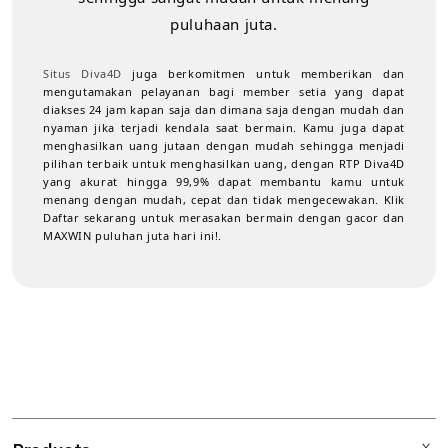
puluhaan juta.
Situs Diva4D
juga berkomitmen untuk memberikan dan
mengutamakan pelayanan bagi member setia yang dapat
diakses 24 jam kapan saja dan dimana saja dengan mudah dan
nyaman jika terjadi kendala saat bermain. Kamu juga dapat
menghasilkan uang jutaan dengan mudah sehingga menjadi
pilihan terbaik untuk menghasilkan uang, dengan RTP Diva4D
yang akurat hingga 99,9% dapat membantu kamu untuk
menang dengan mudah, cepat dan tidak mengecewakan. Klik
Daftar sekarang untuk merasakan bermain dengan gacor dan
MAXWIN puluhan juta hari ini!.