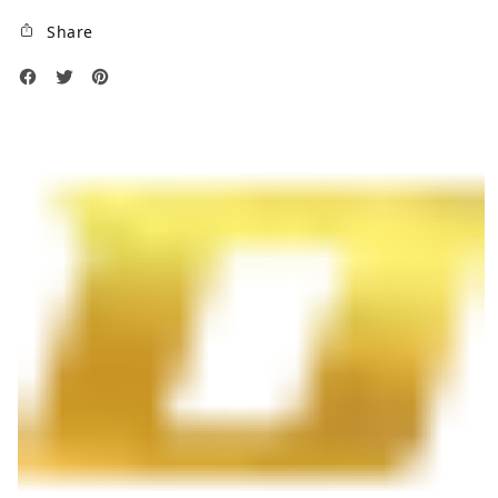
Banyak pilihan permainan, Tampilan
Share
game gampang dipahami, Modal awal
bisa kecil