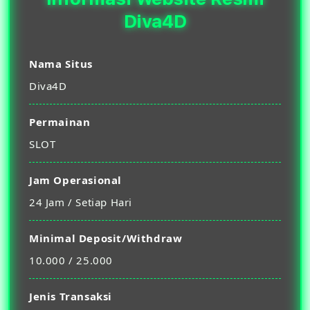
Diva4D
Nama Situs
Diva4D
Permainan
SLOT
Jam Operasional
24 Jam / Setiap Hari
Minimal Deposit/Withdraw
10.000 / 25.000
Jenis Transaksi