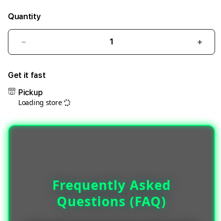
Quantity
Decrease
Incre
quantity
quant
for
for
Get it fast
Diva4D🔘
Diva
Pickup
Link
Link
Loading store
Online
Onli
Situs
Situs
(GDS)
(GDS
Gacor
Gaco
Banget
Bang
Modal
Moda
Receh
Rece
Frequently Asked
Untung
Untu
Questions (FAQ)
Gede
Gede
Maksimal
Maks