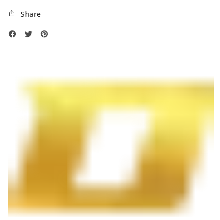
Banyak pilihan permainan, Tampilan
Share
game gampang dipahami, Modal awal
bisa kecil