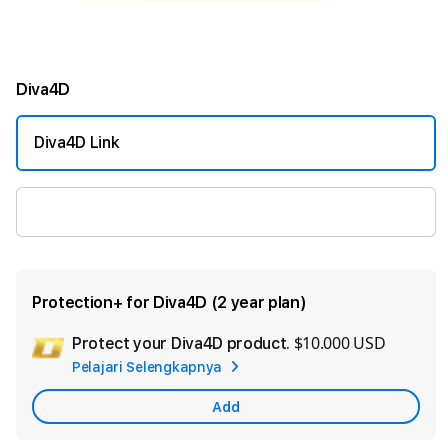
Diva4D
Diva4D Link
Diva4D Login
Protection+ for Diva4D (2 year plan)
$10.000 USD
Protect your Diva4D product.
Add
Pelajari Selengkapnya
Apple
Care
Add