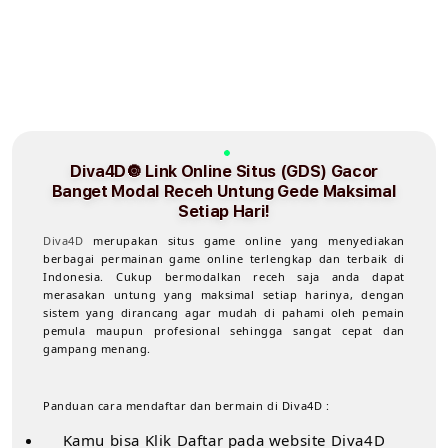
Diva4D🔘 Link Online Situs (GDS) Gacor
Banget Modal Receh Untung Gede Maksimal
Setiap Hari!
Diva4D
merupakan situs game online yang menyediakan
berbagai permainan game online terlengkap dan terbaik di
Indonesia. Cukup bermodalkan receh saja anda dapat
merasakan untung yang maksimal setiap harinya, dengan
sistem yang dirancang agar mudah di pahami oleh pemain
pemula maupun profesional sehingga sangat cepat dan
gampang menang.
Panduan cara mendaftar dan bermain di Diva4D :
Kamu bisa Klik Daftar pada website Diva4D