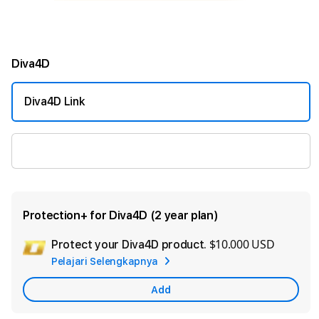
Diva4D
Diva4D Link
Diva4D Login
Protection+ for Diva4D (2 year plan)
$10.000 USD
Protect your Diva4D product.
Add
Pelajari Selengkapnya
Apple
Care
Add