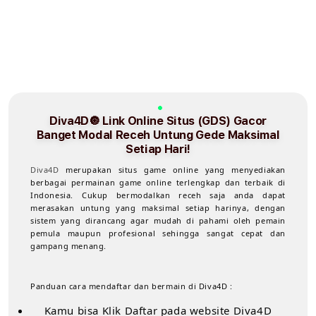
Diva4D🔘 Link Online Situs (GDS) Gacor
Banget Modal Receh Untung Gede Maksimal
Setiap Hari!
Diva4D
merupakan situs game online yang menyediakan
berbagai permainan game online terlengkap dan terbaik di
Indonesia. Cukup bermodalkan receh saja anda dapat
merasakan untung yang maksimal setiap harinya, dengan
sistem yang dirancang agar mudah di pahami oleh pemain
pemula maupun profesional sehingga sangat cepat dan
gampang menang.
Panduan cara mendaftar dan bermain di Diva4D :
Kamu bisa Klik Daftar pada website Diva4D