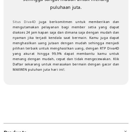
puluhaan juta.
Situs Diva4D
juga berkomitmen untuk memberikan dan
mengutamakan pelayanan bagi member setia yang dapat
diakses 24 jam kapan saja dan dimana saja dengan mudah dan
nyaman jika terjadi kendala saat bermain. Kamu juga dapat
menghasilkan uang jutaan dengan mudah sehingga menjadi
pilihan terbaik untuk menghasilkan uang, dengan RTP Diva4D
yang akurat hingga 99,9% dapat membantu kamu untuk
menang dengan mudah, cepat dan tidak mengecewakan. Klik
Daftar sekarang untuk merasakan bermain dengan gacor dan
MAXWIN puluhan juta hari ini!.