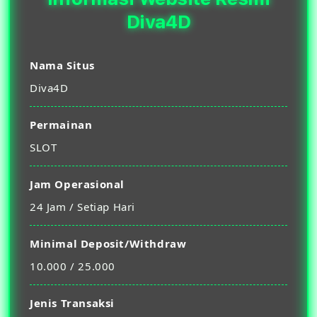
Diva4D
Nama Situs
Diva4D
Permainan
SLOT
Jam Operasional
24 Jam / Setiap Hari
Minimal Deposit/Withdraw
10.000 / 25.000
Jenis Transaksi