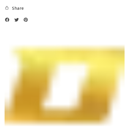
Banyak pilihan permainan, Tampilan
Share
game gampang dipahami, Modal awal
bisa kecil