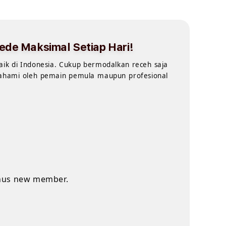
ede Maksimal Setiap Hari!
ik di Indonesia. Cukup bermodalkan receh saja
pahami oleh pemain pemula maupun profesional
onus new member.