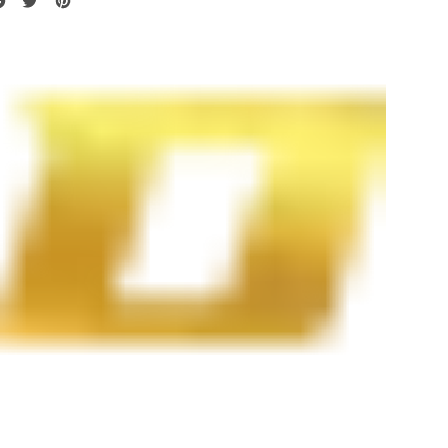
game gampang dipahami, Modal
awal bisa kecil