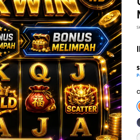
S
o
$
P
C