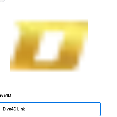
iva4D
Diva4D Link