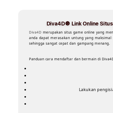
Diva4D🔘 Link Online Sit
Diva4D
merupakan situs game online yang meny
anda dapat merasakan untung yang maksimal s
sehingga sangat cepat dan gampang menang.
Panduan cara mendaftar dan bermain di Diva4D
Lakukan pengisi