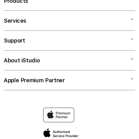
Products
Services
Mac
iPad
Support
AppleCare+
iPhone
Corporate
Diva4D Link
About iStudio
My Account
Diva4D ALTERNATIF
Music
Collection & Delivery
Elush Service Provider
TV & Home
Apple Premium Partner
About Us
Returns & Exchanges
Financing Options
Accessories
Find an iStudio near you
Contact Us
Trade-in
Diva4D Link Alternatif
Why Shop at iStudio
FAQ
Diva4D Login
Elush Corporate Website
Privacy Policy
Site Terms of Use