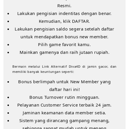
Resmi.
Lakukan pengisian indentitas dengan benar.
Kemudian, klik DAFTAR.
Lakukan pengisian saldo segera setelah daftar
untuk mendapatkan bonus new member.
Pilih game favorit kamu.
Mainkan gamenya dan raih jutaan rupiah.
Bermain melalui Link Alternatif Diva4D di jamin gacor, dan
memiliki banyak keuntungan seperti:
Bonus berlimpah untuk New Member yang
daftar hari ini!
Bonus Turnover rutin mingguan.
Pelayanan Customer Service terbaik 24 jam.
Jaminan keamanan data member setia.
Sistem yang dirancang gampang menang,
sehingga sangat mudah untuk menang