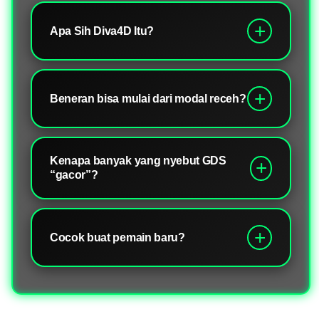
Setiap
Setia
Hari!
Hari!
Apa Sih Diva4D Itu?
Diva4D atau sering disebut GDS adalah
situs game online yang lagi rame
Beneran bisa mulai dari modal receh?
dibicarain para pemain. Katanya sih
terkenal karena slot yang 'gacor' dan
Katanya sih iya. Banyak pemain mulai
peluang cuannya lumayan sering muncul,
dari deposit kecil dulu, cuma buat ngetes
Kenapa banyak yang nyebut GDS
jadi banyak yang nyobain peruntungan di
hoki. Jadi cocok buat yang pengen main
“gacor”?
sini.
santai tanpa harus keluar modal besar.
Istilah gacor di kalangan pemain berarti
game lagi sering kasih kemenangan. Di
Cocok buat pemain baru?
Diva4D, banyak pemain bilang fitur
bonus, free spin, dan jackpot mini sering
Kalau dari obrolan komunitas, banyak
muncul, makanya komunitas sering share
ampilan game gampang dipahami,
pola mainnya.
pemain baru yang mulai dari sini karena: