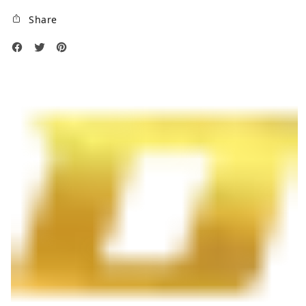
Banyak pilihan permainan, Tampilan
Share
game gampang dipahami, Modal awal
bisa kecil