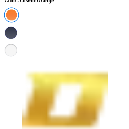
- Cosmic Orange
Color