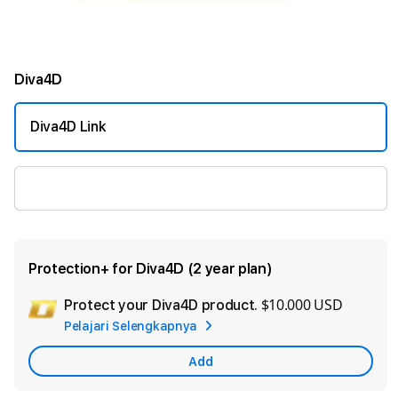
Diva4D
Diva4D Link
Diva4D Login
Protection+ for Diva4D (2 year plan)
$10.000 USD
Protect your Diva4D product.
Add
Pelajari Selengkapnya
Apple
Care
Add