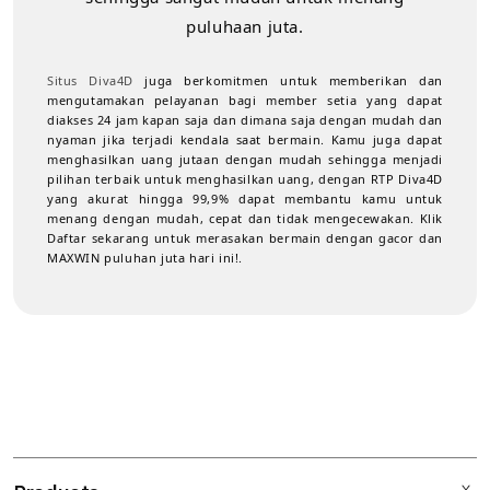
puluhaan juta.
Situs Diva4D
juga berkomitmen untuk memberikan dan
mengutamakan pelayanan bagi member setia yang dapat
diakses 24 jam kapan saja dan dimana saja dengan mudah dan
nyaman jika terjadi kendala saat bermain. Kamu juga dapat
menghasilkan uang jutaan dengan mudah sehingga menjadi
pilihan terbaik untuk menghasilkan uang, dengan RTP Diva4D
yang akurat hingga 99,9% dapat membantu kamu untuk
menang dengan mudah, cepat dan tidak mengecewakan. Klik
Daftar sekarang untuk merasakan bermain dengan gacor dan
MAXWIN puluhan juta hari ini!.