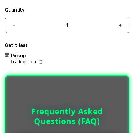
Quantity
Decrease
Incre
quantity
quant
for
for
Get it fast
Diva4D🔘
Diva
Pickup
Link
Link
Loading store
Online
Onli
Situs
Situs
(GDS)
(GDS
Gacor
Gaco
Banget
Bang
Modal
Moda
Receh
Rece
Frequently Asked
Untung
Untu
Questions (FAQ)
Gede
Gede
Maksimal
Maks