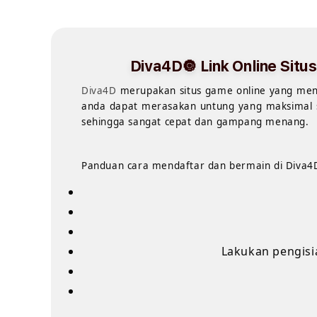
Diva4D🔘 Link Online Sit
Diva4D
merupakan situs game online yang meny
anda dapat merasakan untung yang maksimal s
sehingga sangat cepat dan gampang menang.
Panduan cara mendaftar dan bermain di Diva4D
Lakukan pengisi