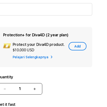
Diva4D Login
Protection+ for Diva4D (2 year plan)
Protect your Diva4D product.
Add
Add
$10.000 USD
Apple
Pelajari Selengkapnya
Care
uantity
Decrease
Increase
quantity
quantity
for
for
et it fast