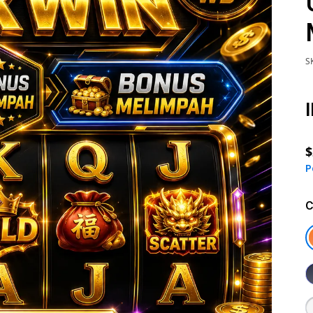
S
o
$
P
C