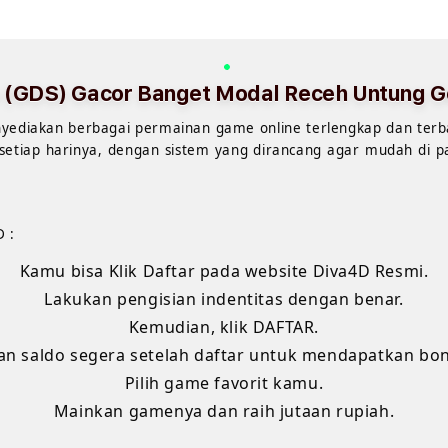
us (GDS) Gacor Banget Modal Receh Untung G
ediakan berbagai permainan game online terlengkap dan terba
etiap harinya, dengan sistem yang dirancang agar mudah di 
 :
Kamu bisa Klik Daftar pada website Diva4D Resmi.
Lakukan pengisian indentitas dengan benar.
Kemudian, klik DAFTAR.
an saldo segera setelah daftar untuk mendapatkan b
Pilih game favorit kamu.
Mainkan gamenya dan raih jutaan rupiah.