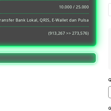
10.000 / 25.000
ransfer Bank Lokal, QRIS, E-Wallet dan Pulsa
(913,267 >> 273,576)
Q
G