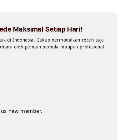
ede Maksimal Setiap Hari!
ik di Indonesia. Cukup bermodalkan receh saja
pahami oleh pemain pemula maupun profesional
onus new member.