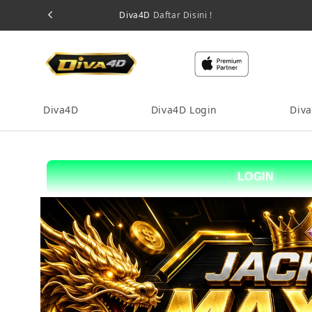
ARANG
Diva4D
Daftar Disini !
Diva4D
Diva4D Login
Diva
LOGIN
Skip to
product
information