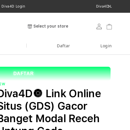
Diva4D Login
Diva4D Link Alterna
Select your store
Log in
Cart
Daftar
Login
DAFTAR
EW
Diva4D🔘 Link Online
Situs (GDS) Gacor
Banget Modal Receh