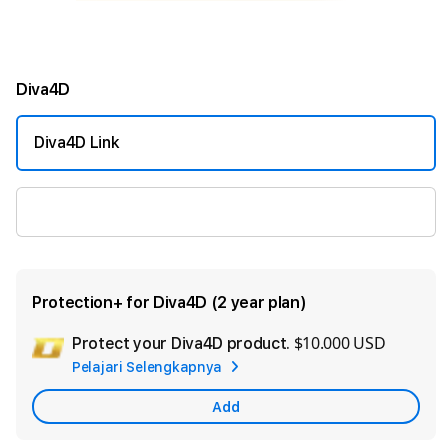
Diva4D
Diva4D Link
Diva4D Login
Protection+ for Diva4D (2 year plan)
$10.000 USD
Protect your Diva4D product.
Add
Pelajari Selengkapnya
Apple
Care
Add