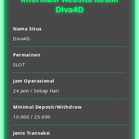
Diva4D
Nama Situs
Diva4D
Permainan
SLOT
Jam Operasional
24 Jam / Setiap Hari
Minimal Deposit/Withdraw
10.000 / 25.000
Jenis Transaksi