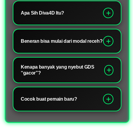
Setiap
Setia
Hari!
Hari!
Apa Sih Diva4D Itu?
Diva4D atau sering disebut GDS adalah
situs game online yang lagi rame
Beneran bisa mulai dari modal receh?
dibicarain para pemain. Katanya sih
terkenal karena slot yang 'gacor' dan
Katanya sih iya. Banyak pemain mulai
peluang cuannya lumayan sering muncul,
dari deposit kecil dulu, cuma buat ngetes
Kenapa banyak yang nyebut GDS
jadi banyak yang nyobain peruntungan di
hoki. Jadi cocok buat yang pengen main
“gacor”?
sini.
santai tanpa harus keluar modal besar.
Istilah gacor di kalangan pemain berarti
game lagi sering kasih kemenangan. Di
Cocok buat pemain baru?
Diva4D, banyak pemain bilang fitur
bonus, free spin, dan jackpot mini sering
Kalau dari obrolan komunitas, banyak
muncul, makanya komunitas sering share
ampilan game gampang dipahami,
pola mainnya.
pemain baru yang mulai dari sini karena: