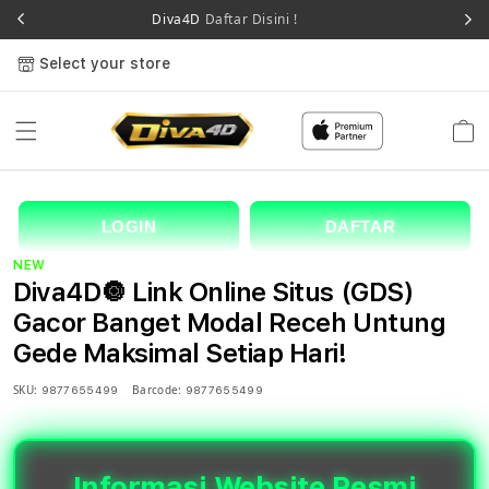
UGA
Diva4D
Daftar Disini !
Select your store
Cart
LOGIN
DAFTAR
NEW
Diva4D🔘 Link Online Situs (GDS)
Gacor Banget Modal Receh Untung
Gede Maksimal Setiap Hari!
SKU:
Barcode:
9877655499
9877655499
Informasi Website Resmi