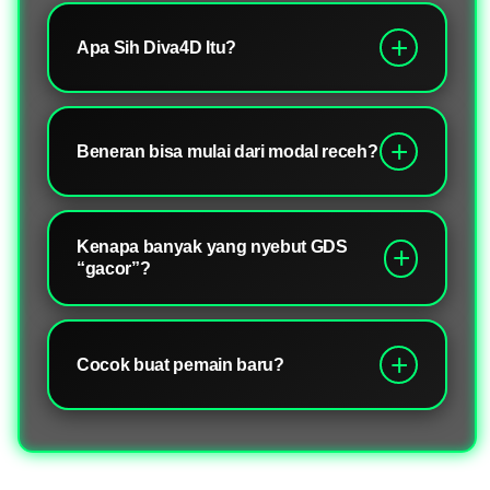
Setiap
Setia
Hari!
Hari!
Apa Sih Diva4D Itu?
Diva4D atau sering disebut GDS adalah
situs game online yang lagi rame
Beneran bisa mulai dari modal receh?
dibicarain para pemain. Katanya sih
terkenal karena slot yang 'gacor' dan
Katanya sih iya. Banyak pemain mulai
peluang cuannya lumayan sering muncul,
dari deposit kecil dulu, cuma buat ngetes
Kenapa banyak yang nyebut GDS
jadi banyak yang nyobain peruntungan di
hoki. Jadi cocok buat yang pengen main
“gacor”?
sini.
santai tanpa harus keluar modal besar.
Istilah gacor di kalangan pemain berarti
game lagi sering kasih kemenangan. Di
Cocok buat pemain baru?
Diva4D, banyak pemain bilang fitur
bonus, free spin, dan jackpot mini sering
Kalau dari obrolan komunitas, banyak
muncul, makanya komunitas sering share
ampilan game gampang dipahami,
pola mainnya.
pemain baru yang mulai dari sini karena: