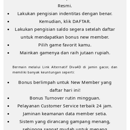
Resmi.
Lakukan pengisian indentitas dengan benar.
Kemudian, klik DAFTAR.
Lakukan pengisian saldo segera setelah daftar
untuk mendapatkan bonus new member.
Pilih game favorit kamu.
Mainkan gamenya dan raih jutaan rupiah.
Bermain melalui Link Alternatif Diva4D di jamin gacor, dan
memiliki banyak keuntungan seperti:
Bonus berlimpah untuk New Member yang
daftar hari ini!
Bonus Turnover rutin mingguan.
Pelayanan Customer Service terbaik 24 jam.
Jaminan keamanan data member setia.
Sistem yang dirancang gampang menang,
sehingga sangat mudah untuk menang