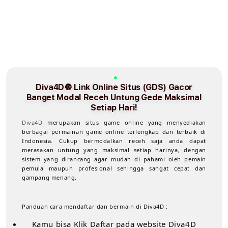
Diva4D🔘 Link Online Situs (GDS) Gacor
Banget Modal Receh Untung Gede Maksimal
Setiap Hari!
Diva4D
merupakan situs game online yang menyediakan
berbagai permainan game online terlengkap dan terbaik di
Indonesia. Cukup bermodalkan receh saja anda dapat
merasakan untung yang maksimal setiap harinya, dengan
sistem yang dirancang agar mudah di pahami oleh pemain
pemula maupun profesional sehingga sangat cepat dan
gampang menang.
Panduan cara mendaftar dan bermain di Diva4D :
Kamu bisa Klik Daftar pada website Diva4D