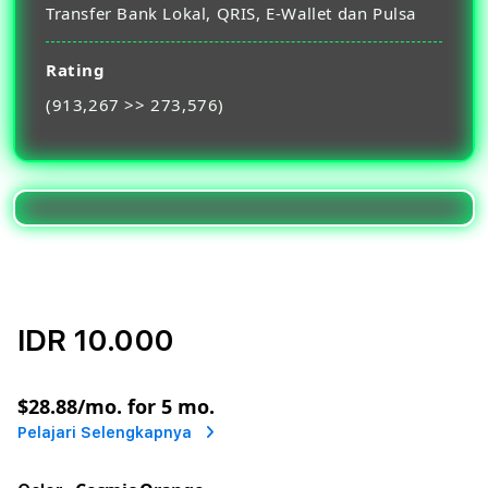
Transfer Bank Lokal, QRIS, E-Wallet dan Pulsa
Rating
(913,267 >> 273,576)
IDR 10.000
or
$28.88
/mo. for 5 mo.
Pelajari Selengkapnya