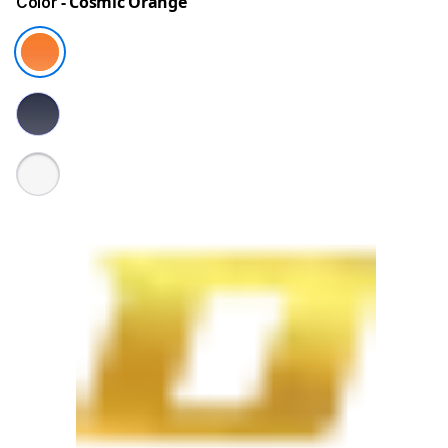
- Cosmic Orange
Color