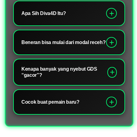
Setiap
Setia
Hari!
Hari!
Apa Sih Diva4D Itu?
Diva4D atau sering disebut GDS adalah
situs game online yang lagi rame
Beneran bisa mulai dari modal receh?
dibicarain para pemain. Katanya sih
terkenal karena slot yang 'gacor' dan
Katanya sih iya. Banyak pemain mulai
peluang cuannya lumayan sering muncul,
dari deposit kecil dulu, cuma buat ngetes
Kenapa banyak yang nyebut GDS
jadi banyak yang nyobain peruntungan di
hoki. Jadi cocok buat yang pengen main
“gacor”?
sini.
santai tanpa harus keluar modal besar.
Istilah gacor di kalangan pemain berarti
game lagi sering kasih kemenangan. Di
Cocok buat pemain baru?
Diva4D, banyak pemain bilang fitur
bonus, free spin, dan jackpot mini sering
Kalau dari obrolan komunitas, banyak
muncul, makanya komunitas sering share
ampilan game gampang dipahami,
pola mainnya.
pemain baru yang mulai dari sini karena: