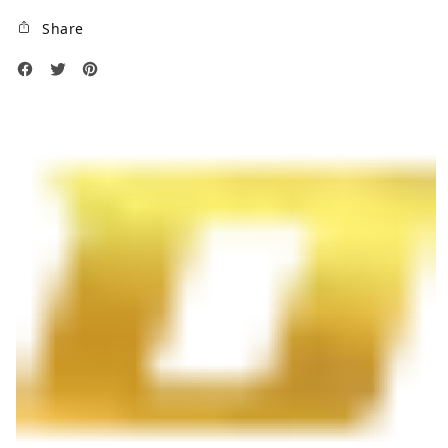
Banyak pilihan permainan, Tampilan
Share
game gampang dipahami, Modal awal
bisa kecil