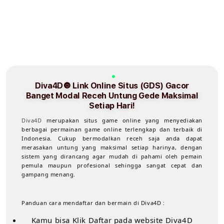
Diva4D🔘 Link Online Situs (GDS) Gacor
Banget Modal Receh Untung Gede Maksimal
Setiap Hari!
Diva4D
merupakan situs game online yang menyediakan
berbagai permainan game online terlengkap dan terbaik di
Indonesia. Cukup bermodalkan receh saja anda dapat
merasakan untung yang maksimal setiap harinya, dengan
sistem yang dirancang agar mudah di pahami oleh pemain
pemula maupun profesional sehingga sangat cepat dan
gampang menang.
Panduan cara mendaftar dan bermain di Diva4D :
Kamu bisa Klik Daftar pada website Diva4D