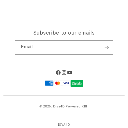
Subscribe to our emails
Email
Facebook
Instagram
YouTube
Payment
methods
© 2026,
Diva4D
Powered KBH
DIVA4D