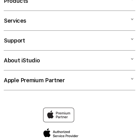
Products
Services
Mac
iPad
Support
AppleCare+
iPhone
Corporate
Diva4D Link
About iStudio
My Account
Diva4D ALTERNATIF
Music
Collection & Delivery
Elush Service Provider
TV & Home
Apple Premium Partner
About Us
Returns & Exchanges
Financing Options
Accessories
Find an iStudio near you
Contact Us
Trade-in
Diva4D Link Alternatif
Why Shop at iStudio
FAQ
Diva4D Login
Elush Corporate Website
Privacy Policy
Site Terms of Use