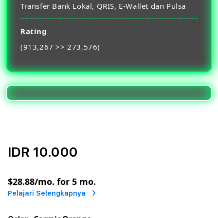
Transfer Bank Lokal, QRIS, E-Wallet dan Pulsa
Rating
(913,267 >> 273,576)
IDR 10.000
or
$28.88
/mo. for 5 mo.
Pelajari Selengkapnya