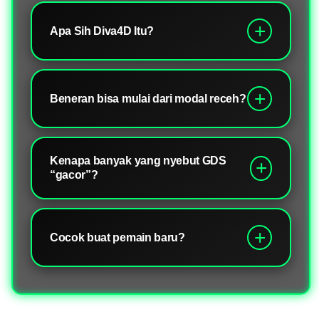
Setiap
Setia
Hari!
Hari!
Apa Sih Diva4D Itu?
Diva4D atau sering disebut GDS adalah
situs game online yang lagi rame
Beneran bisa mulai dari modal receh?
dibicarain para pemain. Katanya sih
terkenal karena slot yang 'gacor' dan
Katanya sih iya. Banyak pemain mulai
peluang cuannya lumayan sering muncul,
dari deposit kecil dulu, cuma buat ngetes
Kenapa banyak yang nyebut GDS
jadi banyak yang nyobain peruntungan di
hoki. Jadi cocok buat yang pengen main
“gacor”?
sini.
santai tanpa harus keluar modal besar.
Istilah gacor di kalangan pemain berarti
game lagi sering kasih kemenangan. Di
Cocok buat pemain baru?
Diva4D, banyak pemain bilang fitur
bonus, free spin, dan jackpot mini sering
Kalau dari obrolan komunitas, banyak
muncul, makanya komunitas sering share
ampilan game gampang dipahami,
pola mainnya.
pemain baru yang mulai dari sini karena: