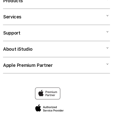
Products
Services
Mac
iPad
Support
AppleCare+
iPhone
Corporate
Diva4D Link
About iStudio
My Account
Diva4D ALTERNATIF
Music
Collection & Delivery
Elush Service Provider
TV & Home
Apple Premium Partner
About Us
Returns & Exchanges
Financing Options
Accessories
Find an iStudio near you
Contact Us
Trade-in
Diva4D Link Alternatif
Why Shop at iStudio
FAQ
Diva4D Login
Elush Corporate Website
Privacy Policy
Site Terms of Use