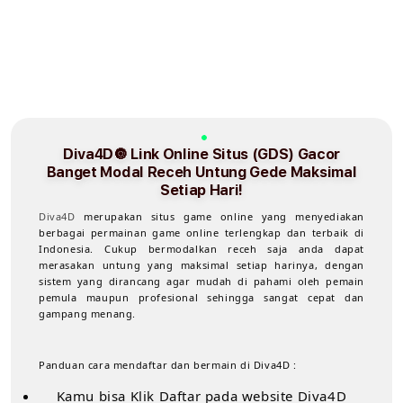
Diva4D🔘 Link Online Situs (GDS) Gacor
Banget Modal Receh Untung Gede Maksimal
Setiap Hari!
Diva4D
merupakan situs game online yang menyediakan
berbagai permainan game online terlengkap dan terbaik di
Indonesia. Cukup bermodalkan receh saja anda dapat
merasakan untung yang maksimal setiap harinya, dengan
sistem yang dirancang agar mudah di pahami oleh pemain
pemula maupun profesional sehingga sangat cepat dan
gampang menang.
Panduan cara mendaftar dan bermain di Diva4D :
Kamu bisa Klik Daftar pada website Diva4D