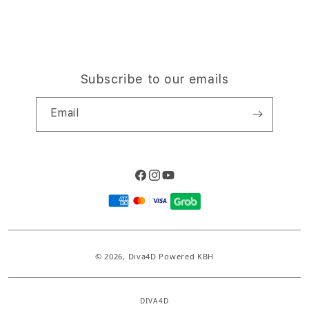
Subscribe to our emails
Email
Facebook
Instagram
YouTube
Payment
methods
© 2026,
Diva4D
Powered KBH
DIVA4D