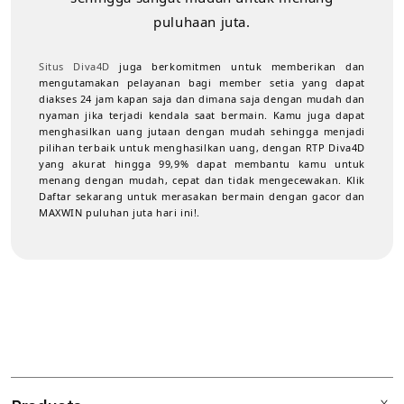
puluhaan juta.
Situs Diva4D
juga berkomitmen untuk memberikan dan
mengutamakan pelayanan bagi member setia yang dapat
diakses 24 jam kapan saja dan dimana saja dengan mudah dan
nyaman jika terjadi kendala saat bermain. Kamu juga dapat
menghasilkan uang jutaan dengan mudah sehingga menjadi
pilihan terbaik untuk menghasilkan uang, dengan RTP Diva4D
yang akurat hingga 99,9% dapat membantu kamu untuk
menang dengan mudah, cepat dan tidak mengecewakan. Klik
Daftar sekarang untuk merasakan bermain dengan gacor dan
MAXWIN puluhan juta hari ini!.