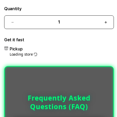
Quantity
Decrease
Incre
quantity
quant
for
for
Get it fast
Diva4D🔘
Diva
Pickup
Link
Link
Loading store
Online
Onli
Situs
Situs
(GDS)
(GDS
Gacor
Gaco
Banget
Bang
Modal
Moda
Receh
Rece
Frequently Asked
Untung
Untu
Questions (FAQ)
Gede
Gede
Maksimal
Maks