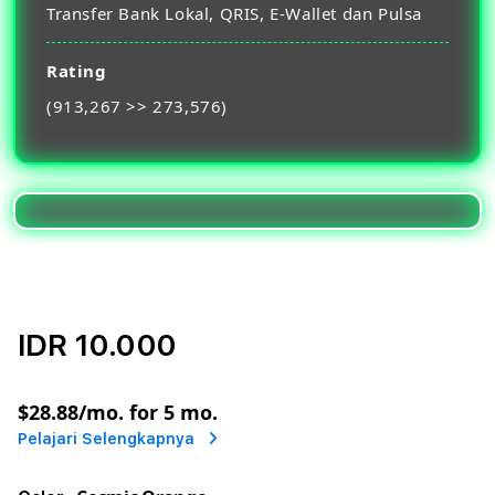
Transfer Bank Lokal, QRIS, E-Wallet dan Pulsa
Rating
(913,267 >> 273,576)
IDR 10.000
or
$28.88
/mo. for 5 mo.
Pelajari Selengkapnya