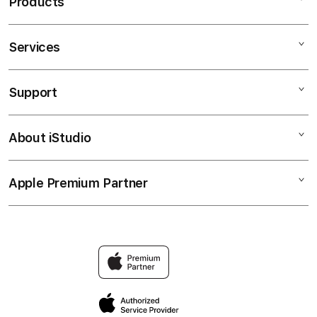
Products
Services
Mac
iPad
Support
AppleCare+
iPhone
Corporate
Diva4D Link
About iStudio
My Account
Diva4D ALTERNATIF
Music
Collection & Delivery
Elush Service Provider
TV & Home
Apple Premium Partner
About Us
Returns & Exchanges
Financing Options
Accessories
Find an iStudio near you
Contact Us
Trade-in
Diva4D Link Alternatif
Why Shop at iStudio
FAQ
Diva4D Login
Elush Corporate Website
Privacy Policy
Site Terms of Use