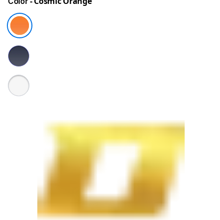
- Cosmic Orange
Color