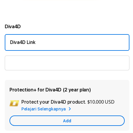
Diva4D
Diva4D Link
Diva4D Login
Protection+ for Diva4D (2 year plan)
$10.000 USD
Protect your Diva4D product.
Add
Pelajari Selengkapnya
Apple
Care
Add