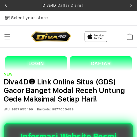
UGA
Diva4D
Daftar Disini !
Select your store
Cart
LOGIN
DAFTAR
NEW
Diva4D🔘 Link Online Situs (GDS)
Gacor Banget Modal Receh Untung
Gede Maksimal Setiap Hari!
SKU:
Barcode:
9877655499
9877655499
Informasi Website Resmi